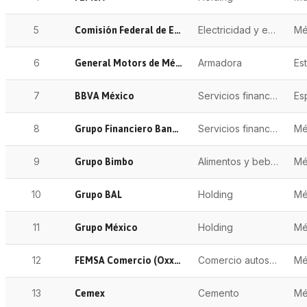
Comisión Federal de Electricidad
5
Electricidad y energía
Mé
General Motors de México
6
Armadora
BBVA México
7
Servicios financieros
Es
Grupo Financiero Banorte
8
Servicios financieros
Mé
Grupo Bimbo
9
Alimentos y bebidas
Mé
Grupo BAL
10
Holding
Mé
Grupo México
11
Holding
Mé
FEMSA Comercio (Oxxo)
12
Comercio autoservicio
Mé
Cemex
13
Cemento
Mé