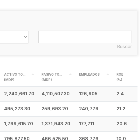
Buscar
ACTIVO TOTAL
PASIVO TOTAL
EMPLEADOS
ROE
(MDP)
(MDP)
(%)
2,240,661.70
4,110,507.30
126,905
2.4
495,273.30
259,693.20
240,779
21.2
1,799,615.70
1,371,943.20
177,711
20.6
795,877.50
466,525.50
368,776
10.0