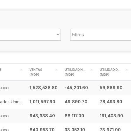
S
VENTAS
UTILIDAD NETA
UTILIDAD DE OPERACIÓN
(MDP)
(MDP)
(MDP)
xico
1,528,538.80
-45,201.60
59,869.90
Estados Unidos
1,011,597.90
49,890.70
78,493.80
xico
943,638.40
88,117.00
191,403.90
xico
840,953.70
33,053.10
73,971.00