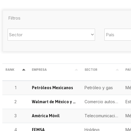
Filtros
RANK
EMPRESA
SECTOR
PAÍ
Petróleos Mexicanos
1
Petróleo y gas
Mé
Walmart de México y Centroamérica
2
Comercio autoservicio
América Móvil
3
Telecomunicaciones
Mé
FEMSA
4
Holding
Mé